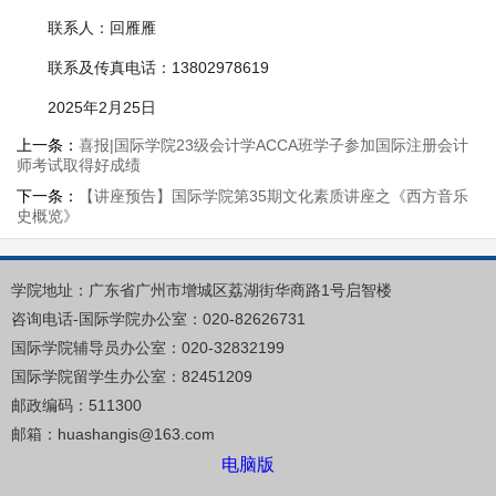
联系人：回雁雁
联系及传真电话：13802978619
2025年2月25日
上一条：
喜报|国际学院23级会计学ACCA班学子参加国际注册会计
师考试取得好成绩
下一条：
【讲座预告】国际学院第35期文化素质讲座之《西方音乐
史概览》
1
学院地址：广东省广州市增城区荔湖街华商路
号启智楼
国际学院办公室：020-82626731
咨询电话-
国际学院辅导员办公室：020-32832199
国际学院留学生办公室：82451209
511300
邮政编码：
huashangis@163.com
邮箱：
电脑版